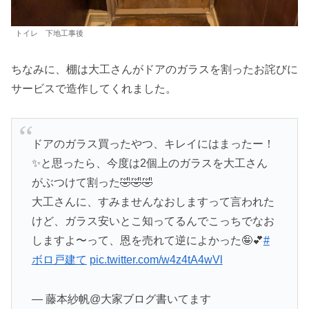
トイレ 下地工事後
ちなみに、棚は大工さんがドアのガラスを割ったお詫びに
サービスで造作してくれました。
ドアのガラス買ったやつ、キレイにはまったー！
✨と思ったら、今度は2個上のガラスを大工さん
がぶつけて割った🤣🤣🤣
大工さんに、すみませんなおしますって言われた
けど、ガラス安いとこ知ってるんでこっちでなお
しますよ〜って、恩を売れて逆によかった🤪💕
#
ボロ戸建て
pic.twitter.com/w4z4tA4wVl
— 藤本紗帆@大家ブログ書いてます