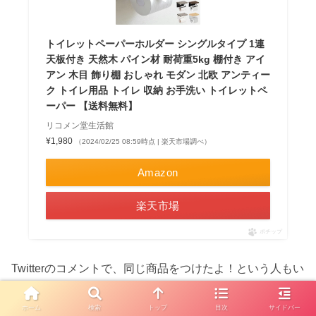
トイレットペーパーホルダー シングルタイプ 1連
天板付き 天然木 パイン材 耐荷重5kg 棚付き アイ
アン 木目 飾り棚 おしゃれ モダン 北欧 アンティー
ク トイレ用品 トイレ 収納 お手洗い トイレットペ
ーパー 【送料無料】
リコメン堂生活館
¥1,980
（2024/02/25 08:59時点 | 楽天市場調べ）
Amazon
楽天市場
ポチップ
Twitterのコメントで、同じ商品をつけたよ！という人もい
て、人気商品のようです。
ホーム
検索
トップ
目次
サイドバー