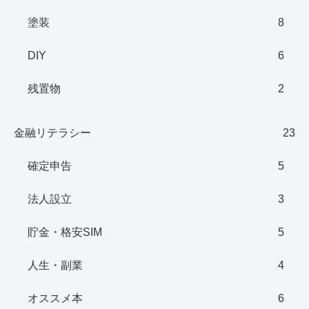
塗装
8
DIY
6
残置物
2
金融リテラシー
23
確定申告
5
法人設立
3
貯金・格安SIM
5
人生・副業
4
オススメ本
6