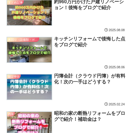
約960万円かけた戸建リノベーシ
まとめ記事
ョン！後悔をブログで紹介
2025.08.08
キッチンリフォームで後悔した点
水回り（設備類・ガス）
をブログで紹介
2025.08.06
円簿会計（クラウド円簿）が有料
確定申告
化！次の一手はどうする？
2025.02.24
昭和の家の断熱リフォームをブロ
内装
グで紹介！補助金は？