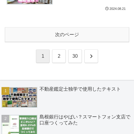
2024.08.21
次のページ
次
1
2
30
へ
不動産鑑定士独学で使用したテキスト
島根銀行はやばい？スマートフォン支店で
口座つくってみた