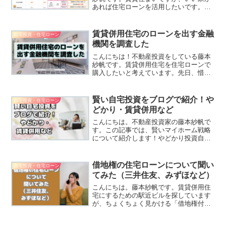
あれば住宅ローンを活用したいです。賃
貸併用・借地権など、色々迷走していま
したが、もう普通の中古戸建てを買おう
かな・・・と思っています。借りるなら
賃貸併用住宅のローンを出す金融
自宅投資・住宅ローン
変動金利、オーバーローン...
機関を調査した
こんにちは！不動産投資をしている藤本
紗帆です。賃貸併用住宅を住宅ローンで
購入したいと考えています。先日、惜し
い物件があったのですが、増築して容積
率オーバーでした・・・。とりあえず、
たくさんの金融機関に電話して、賃貸併
賢い自宅投資をブログで紹介！や
自宅投資・住宅ローン
用住宅はローンが組めるか...
どかり・賃貸併用など
こんにちは。不動産投資家の藤本紗帆で
す。この記事では、賢いマイホーム戦略
について紹介します！やどかり投資自宅
として購入した物件を売却あるいは賃貸
に出して利益を得る投資です。自分の家
を住み替えていくところから「やどかり
借地権の住宅ローンについて聞い
自宅投資・住宅ローン
投資」とも言われています...
てみた（三井住友、みずほなど）
こんにちは。藤本紗帆です。賃貸併用住
宅にするための駅近ビルを探しています
が、ちょくちょく見かける「借地権付
き」。住宅ローンを借りられるかどう
か、金融機関に電話でヒアリングするこ