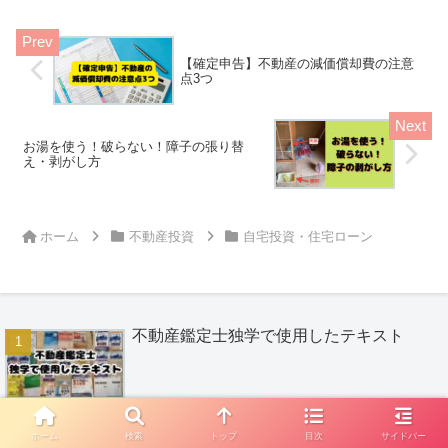
とにしました。三井住友銀行は完済時の
築年数がネック三井住友銀行の...
【確定申告】不動産の減価償却費の注意
点3つ
お湯を使う！破らない！障子の張り替
え・剥がし方
ホーム
不動産投資
自宅投資・住宅ローン
不動産鑑定士独学で使用したテキスト
島根銀行はやばい？スマートフォン支店で
ホーム
検索
トップ
目次
サイドバー