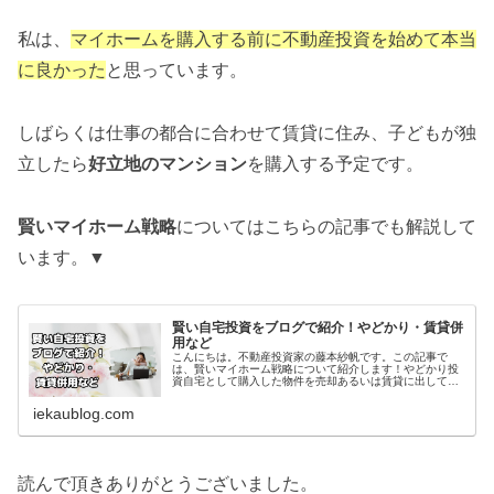
私は、
マイホームを購入する前に不動産投資を始めて本当
に良かった
と思っています。
しばらくは仕事の都合に合わせて賃貸に住み、子どもが独
立したら
好立地のマンション
を購入する予定です。
賢いマイホーム戦略
についてはこちらの記事でも解説して
います。▼
賢い自宅投資をブログで紹介！やどかり・賃貸併
用など
こんにちは。不動産投資家の藤本紗帆です。この記事で
は、賢いマイホーム戦略について紹介します！やどかり投
資自宅として購入した物件を売却あるいは賃貸に出して利
益を得る投資です。自分の家を住み替えていくところから
「やどかり投資」とも言われています...
iekaublog.com
読んで頂きありがとうございました。