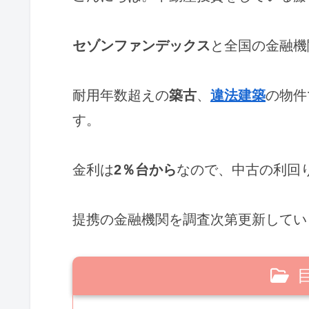
セゾンファンデックス
と全国の金融機
耐用年数超えの
築古
、
違法建築
の物件
す。
金利は
2％台から
なので、中古の利回
提携の金融機関を調査次第更新してい