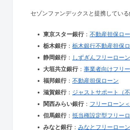
セゾンファンデックスと提携している
東京スター銀行
：
不動産担保ロ
栃木銀行
：
栃木銀行不動産担保
静岡銀行
：
しずぎんフリーロー
大垣共立銀行
：
事業者向けフリ
福邦銀行
：
不動産担保ローン
滋賀銀行
：
ジャストサポート（
関西みらい銀行
：
フリーローン
但馬銀行
：
抵当権設定型フリー
みなと銀行
：
みなとフリーロー