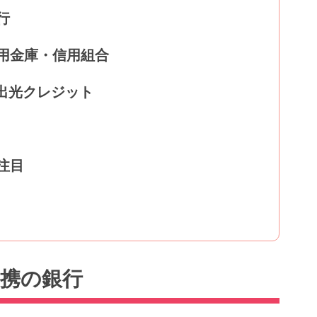
行
用金庫・信用組合
出光クレジット
注目
携の銀行