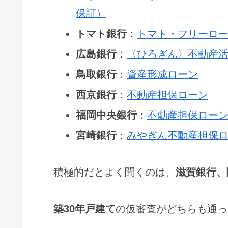
保証）
トマト銀行
：
トマト・フリーロ
広島銀行
：
〈ひろぎん〉不動産
鳥取銀行
：
資産形成ローン
西京銀行
：
不動産担保ローン
福岡中央銀行
：
不動産担保ロー
宮崎銀行
：
みやぎん不動産担保
積極的だとよく聞くのは、
滋賀銀行、
築30年戸建て
の仮審査がどちらも通っ