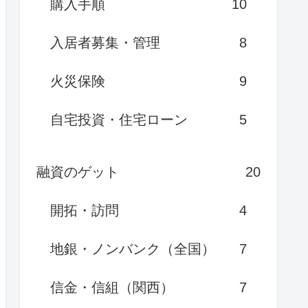
購入手順
10
入居者募集・管理
8
火災保険
9
自宅投資・住宅ローン
5
融資のゲット
20
開拓・訪問
4
地銀・ノンバンク（全国）
7
信金・信組（関西）
7