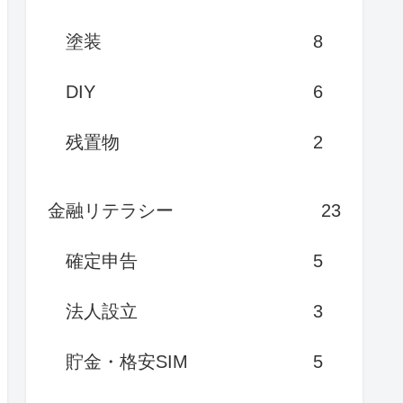
塗装
8
DIY
6
残置物
2
金融リテラシー
23
確定申告
5
法人設立
3
貯金・格安SIM
5