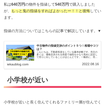
私は
640万円
の物件を指値して
540万円
で購入しました
が、
もっと鬼の指値をすればよかったー！！と後悔
してい
ます。
指値の方法についてはこちらの記事で解説しています。▼
中古物件の指値交渉のポイント５つ！相場やコツ
は？
こんにちは。不動産投資をしている藤本紗帆です。売主の
多くは、価格交渉される前提で値段をかなり高めに設定し
て売りに出していることがほとんどです。一般的に、売出
価格の8〜15%の値下げ交渉であれば通る可能性が高いで
す。気にせず指値交渉しましょう...
2022.08.16
iekaublog.com
小学校が近い
小学校が近いと長く住んでくれるファミリー層が住んでく