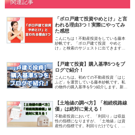
関連記事
「ボロ戸建て投資やめとけ」と言
物件選び
われる理由3つ！実際にやってみ
た感想
こんにちは！不動産投資をしている藤本
紗帆です。「ボロ戸建て投資 やめと
け」と検索のサジェストに出てきます
が、その理由を考えてみました。ライバ
ルが多いテレビでも紹介されたくらいで
すから、参入者はとても多いです。ポー
【戸建て投資】購入基準5つをブ
物件選び
タルサイトにいい物件が出たら...
ログで紹介！
こんにちは。初めての不動産投資「はじ
ふど」を運営している藤本紗帆です。私
の物件の購入基準を5つ紹介します。新耐
震基準（築40年以内）ひとつめの基準
は、新耐震基準（築40年以内）です。火
災保険のハードルそもそも築古戸建てが
【土地値の調べ方】「相続税路線
物件選び
新規に加入できる火災...
価」は絶対に覚える！
不動産投資において、「利回り」は収益
性の指標になりますが、「土地値」は資
産性の指標です。利回りだけでなく、土
地値も必ずチェックするようにしましょ