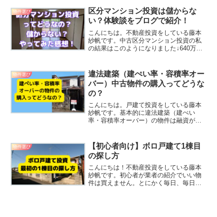
う。土地には、同じ土地であっても複数
の価格がついています。その目的ごとに
区分マンション投資は儲からな
物件選び
異なる主体（国や自治体な...
い？体験談をブログで紹介！
こんにちは。不動産投資をしている藤本
紗帆です。中古区分マンション投資の私
の結果はこのようになりました↓640万を
指値で540万にして現金購入築37年・
3LDKで69.85㎡家賃は69,000円➕管理費
6000円で月75,000円もらってる修...
違法建築（建ぺい率・容積率オー
物件選び
バー）中古物件の購入ってどうな
の？
こんにちは。戸建て投資をしている藤本
紗帆です。基本的に違法建築（建ぺい
率・容積率オーバー）の物件は融資が付
きにくく、売却も難しくなるため、リス
クの高い物件になります。今回の記事で
は、違法建築（建ぺい率・容積率オーバ
【初心者向け】ボロ戸建て1棟目
物件選び
ー）の物件について詳しく解...
の探し方
こんにちは！不動産投資をしている藤本
紗帆です。初心者が業者の紹介でいい物
件は買えません。とにかく毎日、毎日、
ネットで物件探しです。特にアットホー
ム・SUUMO・ホームズは暇さえあれば見
ておきましょう。この記事ではボロ戸建
て1棟目の探し方を紹...