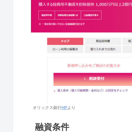
オリックス銀行
HP
より
融資条件