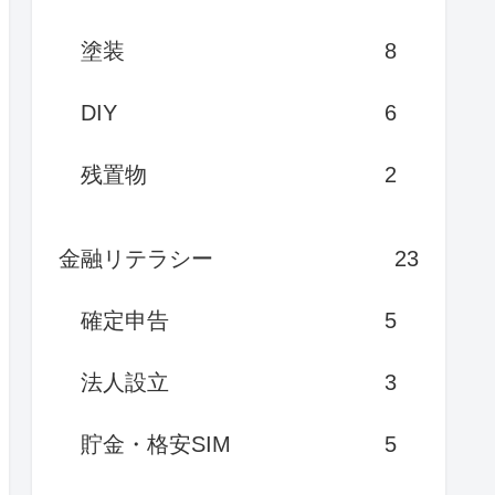
塗装
8
DIY
6
残置物
2
金融リテラシー
23
確定申告
5
法人設立
3
貯金・格安SIM
5