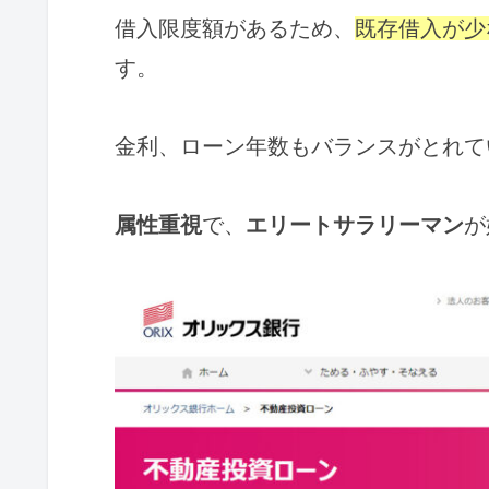
借入限度額があるため、
既存借入が少
す。
金利、ローン年数もバランスがとれて
属性重視
で、
エリートサラリーマン
が