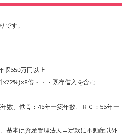
りです。
年収550万円以上
×72%)×8倍・・・既存借入を含む
年数、鉄骨：45年ー築年数、ＲＣ：55年ー
い、基本は資産管理法人←定款に不動産以外