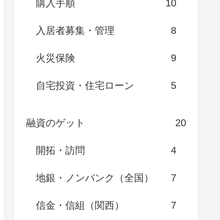
購入手順
10
入居者募集・管理
8
火災保険
9
自宅投資・住宅ローン
5
融資のゲット
20
開拓・訪問
4
地銀・ノンバンク（全国）
7
信金・信組（関西）
7