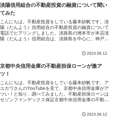
淡陽信用組合の不動産投資の融資について聞い
てみた
こんにちは。不動産投資をしている藤本紗帆です。淡
陽（だんよう）信用組合の不動産投資の融資について
電話でヒアリングしました。淡路島の洲本市が本店淡
陽（だんよう）信用組合は、淡路島を中心に、神戸地
区、姫路・東播地区など兵庫県南部の広範囲に展開
し...
2023.06.12
京都中央信用金庫の不動産担保ローンが激ア
ツ！
こんにちは。不動産投資をしている藤本紗帆です。ア
ユカワさんのYouTubeを見て、京都中央信用金庫がア
ツい！と知り、調べてみました。不動産担保ローンは
セゾンファンデックス保証京都中央信用金庫の不動産
担保ローンについて調べました。京都中央信用...
2023.06.12