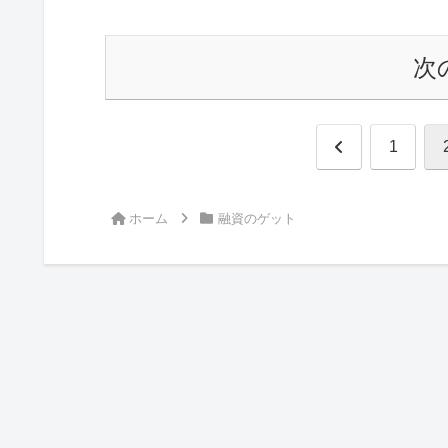
次
前
1
へ
ホーム
融資のゲット