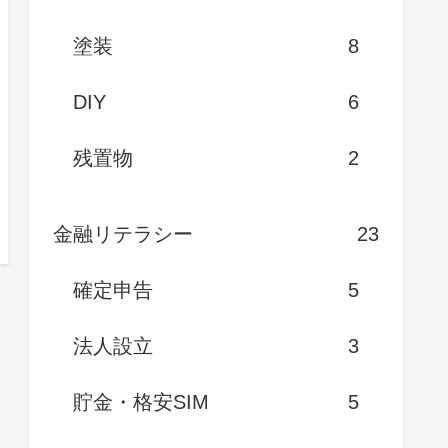
塗装
8
DIY
6
残置物
2
金融リテラシー
23
確定申告
5
法人設立
3
貯金・格安SIM
5